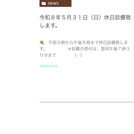
NEWS
令和８年５月３１日（日）休日診療致
します。
午前９時から午後８時まで休日診療致しま
す。 ＊診療の受付は、原則午後７時３
０分まで […]
2026.05.26