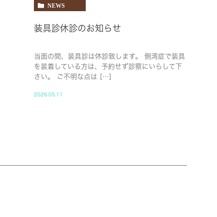
NEWS
装具診休診のお知らせ
当面の間、装具診は休診致します。 側湾症で装具
を装着している方は、予約せず診察にいらして下
さい。 ご不明な点は […]
2026.05.11