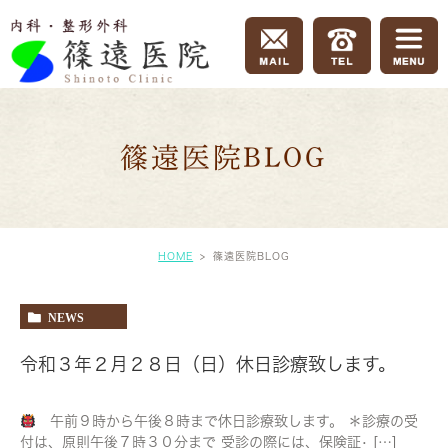
篠遠医院BLOG
HOME
篠遠医院BLOG
NEWS
令和３年２月２８日（日）休日診療致します。
午前９時から午後８時まで休日診療致します。 ＊診療の受
付は、原則午後７時３０分まで 受診の際には、保険証• […]