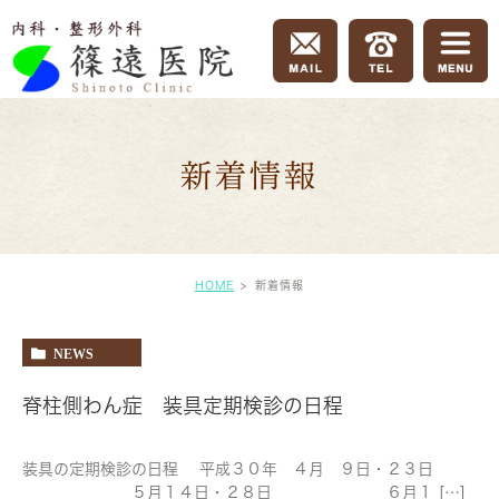
新着情報
HOME
新着情報
NEWS
脊柱側わん症 装具定期検診の日程
装具の定期検診の日程 平成３０年 ４月 ９日・２３日
５月１４日・２８日 ６月１ […]