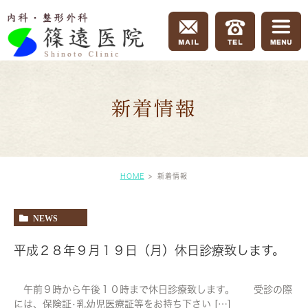
新着情報
HOME
新着情報
NEWS
平成２８年９月１９日（月）休日診療致します。
午前９時から午後１０時まで休日診療致します。 受診の際
には、保険証•乳幼児医療証等をお持ち下さい […]