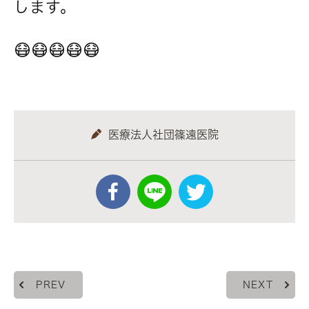
します。
😷😷😷😷😷
医療法人社団篠遠医院
PREV
NEXT